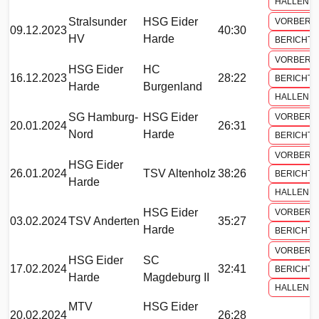
HALLENH
Stralsunder
HSG Eider
VORBERI
09.12.2023
40:30
HV
Harde
BERICHT
VORBERI
HSG Eider
HC
16.12.2023
28:22
BERICHT
Harde
Burgenland
HALLENH
SG Hamburg-
HSG Eider
VORBERI
20.01.2024
26:31
Nord
Harde
BERICHT
VORBERI
HSG Eider
26.01.2024
TSV Altenholz
38:26
BERICHT
Harde
HALLENH
HSG Eider
VORBERI
03.02.2024
TSV Anderten
35:27
Harde
BERICHT
VORBERI
HSG Eider
SC
17.02.2024
32:41
BERICHT
Harde
Magdeburg II
HALLENH
MTV
HSG Eider
20.02.2024
26:28