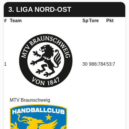
3. LIGA NORD-OST
#
Team
Sp
Tore
Pkt
1
30
986:784
53:7
MTV Braunschweig