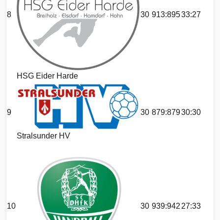
8
30
913:895
33:27
HSG Eider Harde
9
30
879:879
30:30
Stralsunder HV
10
30
939:942
27:33