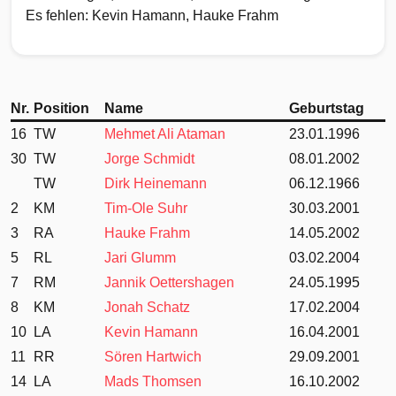
Es fehlen: Kevin Hamann, Hauke Frahm
Nr.
Position
Name
Geburtstag
16
TW
Mehmet Ali Ataman
23.01.1996
30
TW
Jorge Schmidt
08.01.2002
TW
Dirk Heinemann
06.12.1966
2
KM
Tim-Ole Suhr
30.03.2001
3
RA
Hauke Frahm
14.05.2002
5
RL
Jari Glumm
03.02.2004
7
RM
Jannik Oettershagen
24.05.1995
8
KM
Jonah Schatz
17.02.2004
10
LA
Kevin Hamann
16.04.2001
11
RR
Sören Hartwich
29.09.2001
14
LA
Mads Thomsen
16.10.2002