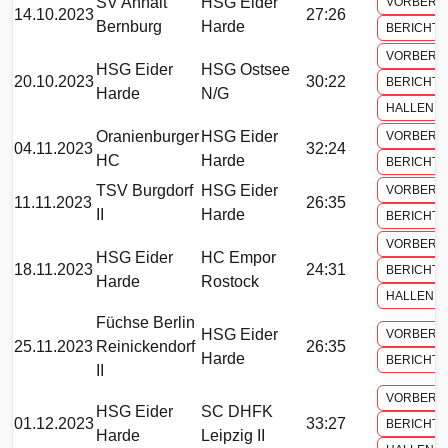
SV Anhalt
HSG Eider
VORBERI
14.10.2023
27:26
Bernburg
Harde
BERICHT
VORBERI
HSG Eider
HSG Ostsee
20.10.2023
30:22
BERICHT
Harde
N/G
HALLENH
Oranienburger
HSG Eider
VORBERI
04.11.2023
32:24
HC
Harde
BERICHT
TSV Burgdorf
HSG Eider
VORBERI
11.11.2023
26:35
II
Harde
BERICHT
VORBERI
HSG Eider
HC Empor
18.11.2023
24:31
BERICHT
Harde
Rostock
HALLENH
Füchse Berlin
HSG Eider
VORBERI
25.11.2023
Reinickendorf
26:35
Harde
BERICHT
II
VORBERI
HSG Eider
SC DHFK
01.12.2023
33:27
BERICHT
Harde
Leipzig II