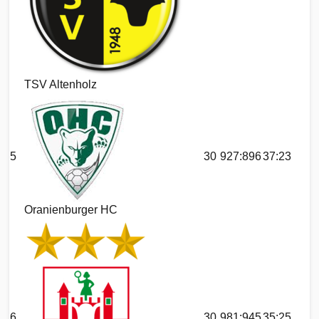
TSV Altenholz
5
30
927:896
37:23
Oranienburger HC
6
30
981:945
35:25