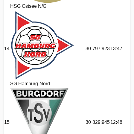
HSG Ostsee N/G
14
30
797:923
13:47
SG Hamburg-Nord
15
30
829:945
12:48