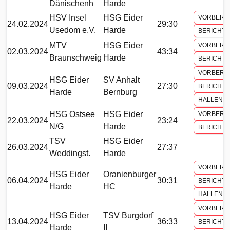
Dänischenh
Harde
HSV Insel
HSG Eider
VORBERI
24.02.2024
29:30
Usedom e.V.
Harde
BERICHT
MTV
HSG Eider
VORBERI
02.03.2024
43:34
Braunschweig
Harde
BERICHT
VORBERI
HSG Eider
SV Anhalt
09.03.2024
27:30
BERICHT
Harde
Bernburg
HALLENH
HSG Ostsee
HSG Eider
VORBERI
22.03.2024
23:24
N/G
Harde
BERICHT
TSV
HSG Eider
26.03.2024
27:37
Weddingst.
Harde
VORBERI
HSG Eider
Oranienburger
06.04.2024
30:31
BERICHT
Harde
HC
HALLENH
VORBERI
HSG Eider
TSV Burgdorf
13.04.2024
36:33
BERICHT
Harde
II