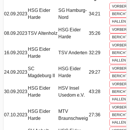
VORBERI
HSG Eider
SG Hamburg-
02.09.2023
34:21
BERICHT
Harde
Nord
HALLENH
HSG Eider
VORBERI
08.09.2023
TSV Altenholz
35:26
Harde
BERICHT
VORBERI
HSG Eider
16.09.2023
TSV Anderten
32:29
BERICHT
Harde
HALLENH
SC
HSG Eider
VORBERI
24.09.2023
29:27
Magdeburg II
Harde
BERICHT
VORBERI
HSG Eider
HSV Insel
30.09.2023
43:28
BERICHT
Harde
Usedom e.V.
HALLENH
VORBERI
HSG Eider
MTV
07.10.2023
27:36
BERICHT
Harde
Braunschweig
HALLENH