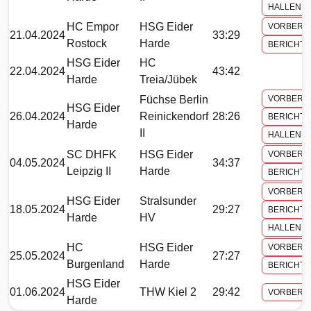
HALLENH
HC Empor
HSG Eider
VORBERI
21.04.2024
33:29
Rostock
Harde
BERICHT
HSG Eider
HC
22.04.2024
43:42
Harde
Treia/Jübek
Füchse Berlin
VORBERI
HSG Eider
26.04.2024
Reinickendorf
28:26
BERICHT
Harde
II
HALLENH
SC DHFK
HSG Eider
VORBERI
04.05.2024
34:37
Leipzig II
Harde
BERICHT
VORBERI
HSG Eider
Stralsunder
18.05.2024
29:27
BERICHT
Harde
HV
HALLENH
HC
HSG Eider
VORBERI
25.05.2024
27:27
Burgenland
Harde
BERICHT
HSG Eider
01.06.2024
THW Kiel 2
29:42
VORBERI
Harde