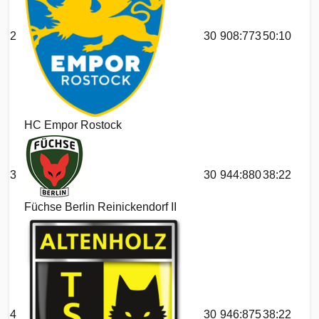
2
30
908:773
50:10
HC Empor Rostock
3
30
944:880
38:22
Füchse Berlin Reinickendorf II
4
30
946:875
38:22