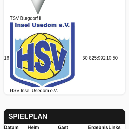
TSV Burgdorf II
16
30
825:992
10:50
HSV Insel Usedom e.V.
SPIELPLAN
Datum
Heim
Gast
Ergebnis
Links