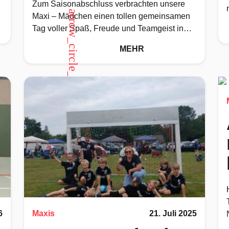
Zum Saisonabschluss verbrachten unsere
arrow_circle_up
Maxi – Mädchen einen tollen gemeinsamen
Tag voller Spaß, Freude und Teamgeist in
der Tolk Schau. Ein besonderer Dank gilt
MEHR
allen
6
Maxis
21. Juli 2025