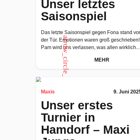
Unser letztes
Saisonspiel
Das letzte Saisonspiel gegen Fona stand vo
arrow_circle_up
der Tür. Emotionen waren groß geschrieben!
Pam wird uns verlassen, was allen wirklich
schwer abging. Nun hieß es
MEHR
Maxis
9. Juni 202
Unser erstes
Turnier in
Hamdorf – Maxi