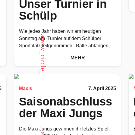
Unser Turnier in
Schülp
r
Wie jedes Jahr haben wir am heutigen
arrow_circle_up
Sonntag am Turnier auf dem Schülper
Sportplatz teilgenommen. Bälle abfangen,
fangen und werfen gelang uns schon ganz
MEHR
gut.
5
Maxis
7. April 2025
Saisonabschluss
der Maxi Jungs
Die Maxi Jungs gewinnen ihr letztes Spiel,