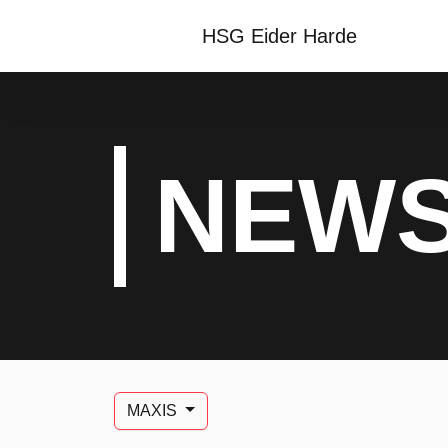
HSG Eider Harde
NEW
MAXIS