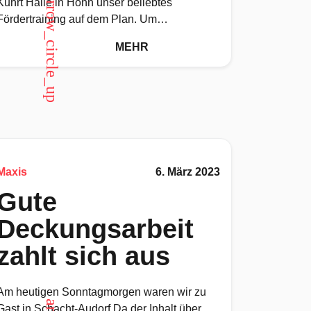
arrow_circle_up
Kuhrt Halle in Hohn unser beliebtes
Fördertraining auf dem Plan. Um
10:30 begrüßten Lone und Sarah aus der
MEHR
wJA die
Maxis
6. März 2023
Gute
Deckungsarbeit
zahlt sich aus
Am heutigen Sonntagmorgen waren wir zu
Gast in Schacht-Audorf.Da der Inhalt über