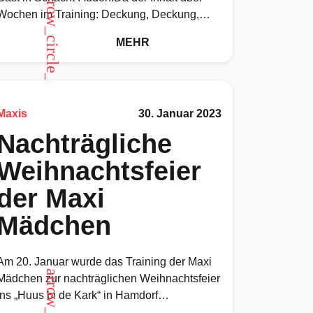
arrow_circle_up
Wochen im Training: Deckung, Deckung,
Deckung gewesen ist, wollten wir heute im
MEHR
Spiel
Maxis
30. Januar 2023
Nachträgliche
Weihnachtsfeier
der Maxi
Mädchen
Am 20. Januar wurde das Training der Maxi
Mädchen zur nachträglichen Weihnachtsfeier
ins „Huus bi de Kark“ in Hamdorf
verlegt.Zunächst durften die Mädchen ihre