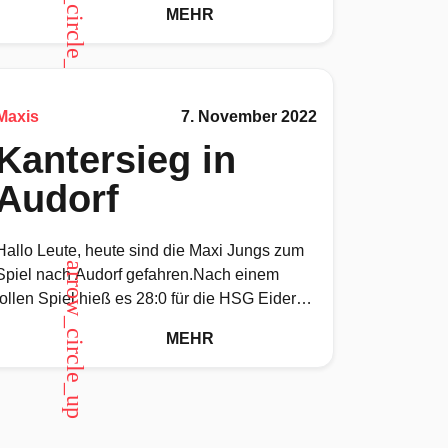
arrow_circle_up
MEHR
künstlerischen
Maxis
7. November 2022
Kantersieg in
Audorf
Hallo Leute, heute sind die Maxi Jungs zum
arrow_circle_up
Spiel nach Audorf gefahren.Nach einem
tollen Spiel hieß es 28:0 für die HSG Eider
Harde.Janni hat heute
MEHR