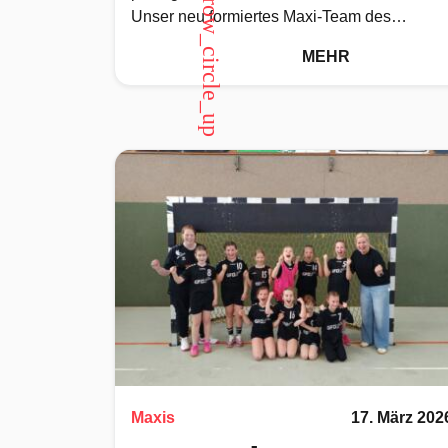
arrow_circle_up
Unser neu formiertes Maxi-Team des
Jahrgangs 2018 hat beim Aalversuper-Cup
MEHR
einen tollen 2.
Maxis
17. März 202