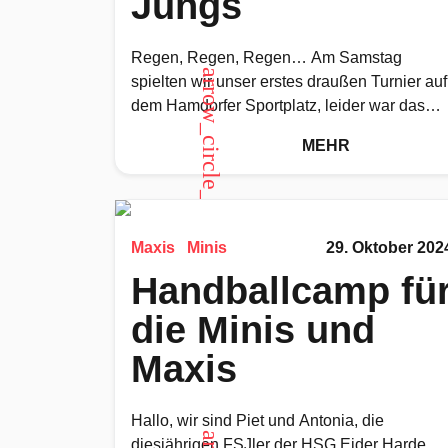
Jungs
Regen, Regen, Regen… Am Samstag
arrow_circle_up
spielten wir unser erstes draußen Turnier auf
dem Hamdorfer Sportplatz, leider war das
Wetter eher bescheiden. Unsere Gegner: H
MEHR
OKT,
Maxis
Minis
29. Oktober 202
Handballcamp fü
die Minis und
Maxis
Hallo, wir sind Piet und Antonia, die
diesjährigen FSJler der HSG Eider Harde.