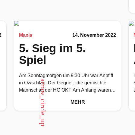
2
Maxis
14. November 2022
5. Sieg im 5.
Spiel
Am Sonntagmorgen um 9:30 Uhr war Anpfiff
arrow_circle_up
in Owschlag. Der Gegner:, die gemischte
Mannschaft der HG OKT!Am Anfang waren
unsere Jungs noch nicht ganz wach,
MEHR