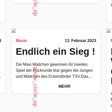
r
3
Maxis
13. Februar 2023
Endlich ein Sieg !
Die Maxi Mädchen gewinnen ihr zweites
arrow_circle_up
Spiel der Rückrunde klar gegen die Jungen
und Mädchen des Eckernförder TSV.Das
erste Spiel im Januar hatten wir gegen
MEHR