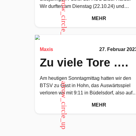
arrow_circle_up
Wir durften am Dienstag (22.10.24) und
Donnerstag (24.10.24) das Handballcamp fü
MEHR
die
Maxis
27. Februar 202
Zu viele Tore ….
Am heutigen Sonntagmittag hatten wir den
arrow_circle_up
BTSV zu Gast in Hohn, das Auswärtsspiel
verloren wir mit 9:11 in Büdelsdorf, also auf
ins Spiel.Im 3gg3 spielten
MEHR