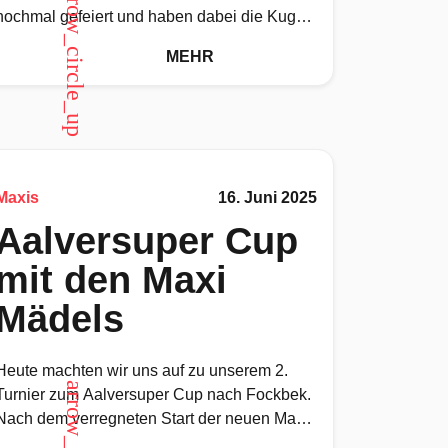
arrow_circle_up
nochmal gefeiert und haben dabei die Kugel
nicht geworfen,
MEHR
Maxis
16. Juni 2025
Aalversuper Cup
mit den Maxi
Mädels
Heute machten wir uns auf zu unserem 2.
Turnier zum Aalversuper Cup nach Fockbek.
Nach dem verregneten Start der neuen Maxi
Saison der Mädchen in