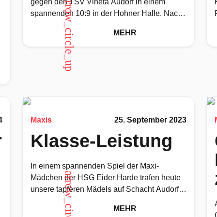
arrow_circle_up
gegen den TSV Vineta Audorf in einem
spannenden 10:9 in der Hohner Halle. Nach
einer turbulenten Saison gewinnen
MEHR
G
4
Maxis
25. September 2023
r
Klasse-Leistung
In einem spannenden Spiel der Maxi-
arrow_circle_up
Mädchen der HSG Eider Harde trafen heute
unsere tapferen Mädels auf Schacht Audorf
in der Hohner Halle. Zu Beginn des
MEHR