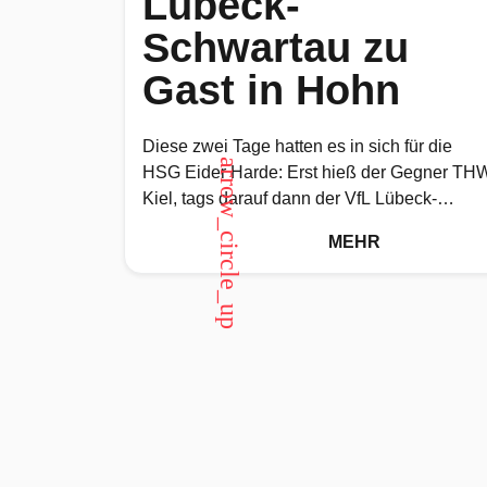
Lübeck-
Schwartau zu
Gast in Hohn
Diese zwei Tage hatten es in sich für die
arrow_circle_up
HSG Eider Harde: Erst hieß der Gegner TH
Kiel, tags darauf dann der VfL Lübeck-
Schwartau. Viel
MEHR