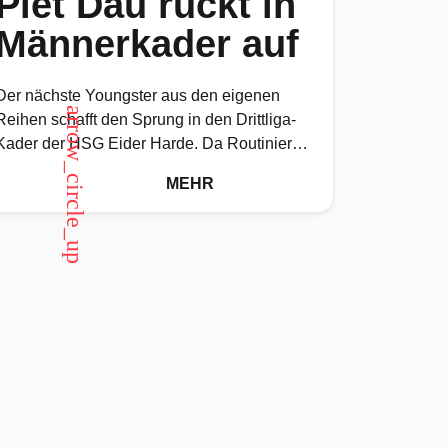
Piet Dau rückt in
Männerkader auf
Der nächste Youngster aus den eigenen
arrow_circle_up
Reihen schafft den Sprung in den Drittliga-
Kader der HSG Eider Harde. Da Routinier
Jarno Mumm in der neuen Saison
MEHR