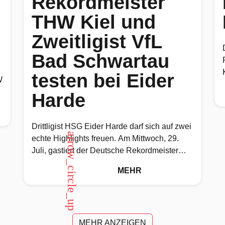
Rekordmeister
THW Kiel und
Zweitligist VfL
Bad Schwartau
testen bei Eider
W
Harde
Drittligist HSG Eider Harde darf sich auf zwei
arrow_circle_up
echte Highlights freuen. Am Mittwoch, 29.
Juli, gastiert der Deutsche Rekordmeister
THW Kiel um 19 Uhr zu
MEHR
MEHR ANZEIGEN