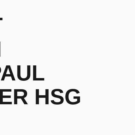
T
N
PAUL
DER HSG