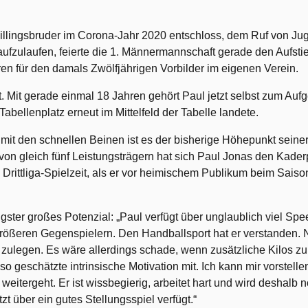
llingsbruder im Corona-Jahr 2020 entschloss, dem Ruf von Ju
ufzulaufen, feierte die 1. Männermannschaft gerade den Aufstieg
 für den damals Zwölfjährigen Vorbilder im eigenen Verein.
 Mit gerade einmal 18 Jahren gehört Paul jetzt selbst zum Aufge
bellenplatz erneut im Mittelfeld der Tabelle landete.
it den schnellen Beinen ist es der bisherige Höhepunkt seine
 gleich fünf Leistungsträgern hat sich Paul Jonas den Kaderpl
n Drittliga-Spielzeit, als er vor heimischem Publikum beim Sais
ster großes Potenzial: „Paul verfügt über unglaublich viel Spe
 größeren Gegenspielern. Den Handballsport hat er verstanden. Na
ulegen. Es wäre allerdings schade, wenn zusätzliche Kilos zu
so geschätzte intrinsische Motivation mit. Ich kann mir vorstellen,
tergeht. Er ist wissbegierig, arbeitet hart und wird deshalb n
tzt über ein gutes Stellungsspiel verfügt.“