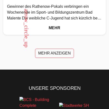
Gewinner des Rathenow-Pokals verbringen ein
arrow_circle_up
Wochenende im Sport- und Bildungszentrum Bad
Malente Die weibliche C-Jugend hat sich kürzlich beim
Rathenow-Pokal den ersten Platz gesichert. Als
MEHR
MEHR ANZEIGEN
UNSERE SPONSOREN