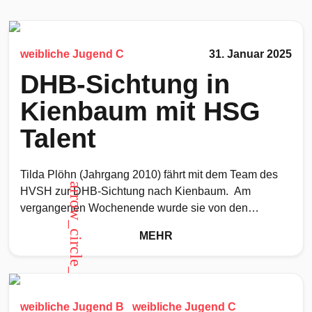
weibliche Jugend C
31. Januar 2025
DHB-Sichtung in
Kienbaum mit HSG
Talent
Tilda Plöhn (Jahrgang 2010) fährt mit dem Team des
arrow_circle_up
HVSH zur DHB-Sichtung nach Kienbaum. Am
vergangenen Wochenende wurde sie von den
Landesauswahltrainern für das 12er
MEHR
weibliche Jugend B
weibliche Jugend C