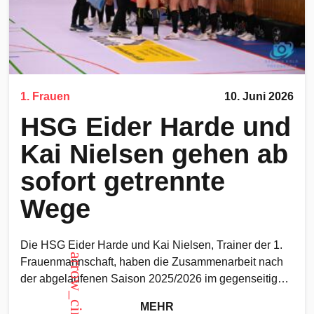
1. Frauen
10. Juni 2026
HSG Eider Harde und
Kai Nielsen gehen ab
sofort getrennte
Wege
Die HSG Eider Harde und Kai Nielsen, Trainer der 1.
arrow_circle_up
Frauenmannschaft, haben die Zusammenarbeit nach
der abgelaufenen Saison 2025/2026 im gegenseitigen
Einvernehmen beendet. Mit dem
MEHR