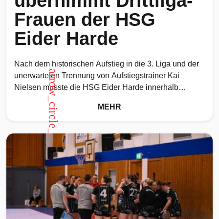
übernimmt Drittliga-
Frauen der HSG
Eider Harde
Nach dem historischen Aufstieg in die 3. Liga und der
arrow_circle_up
unerwarteten Trennung von Aufstiegstrainer Kai
Nielsen musste die HSG Eider Harde innerhalb
kürzester Zeit eine
MEHR