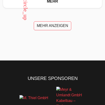
arrow_circle_up
MEHR
MEHR ANZEIGEN
UNSERE SPONSOREN