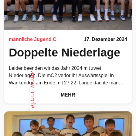
männliche Jugend C
17. Dezember 2024
Doppelte Niederlage
Leider beenden wir das Jahr 2024 mit zwei
arrow_circle_up
Niederlagen. Die mC2 verlor ihr Auswärtsspiel in
Wankendorf am Ende mit 27:22. Lange dachte man
zumindest an
MEHR