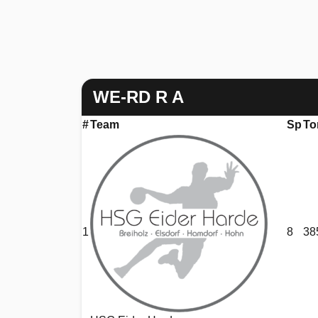
WE-RD R A
#
Team
Sp
To
1
8
38