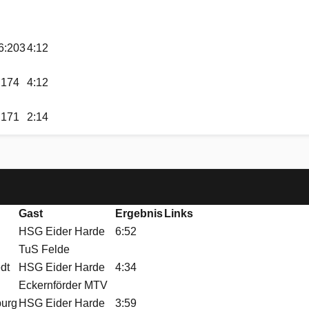
6:203
4:12
:174
4:12
:171
2:14
Gast
Ergebnis
Links
HSG Eider Harde
6:52
TuS Felde
dt
HSG Eider Harde
4:34
Eckernförder MTV
burg
HSG Eider Harde
3:59