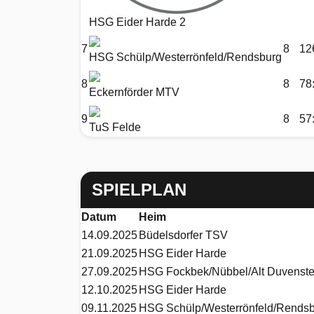
HSG Eider Harde 2
7
8
12
HSG Schülp/Westerrönfeld/Rendsburg
8
8
78
Eckernförder MTV
9
8
57
TuS Felde
SPIELPLAN
Datum
Heim
14.09.2025
Büdelsdorfer TSV
21.09.2025
HSG Eider Harde
27.09.2025
HSG Fockbek/Nübbel/Alt Duvenste
12.10.2025
HSG Eider Harde
09.11.2025
HSG Schülp/Westerrönfeld/Rends