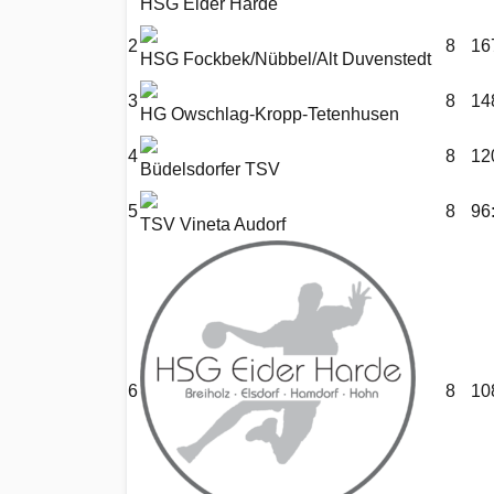
HSG Eider Harde
2
8
16
HSG Fockbek/Nübbel/Alt Duvenstedt
3
8
14
HG Owschlag-Kropp-Tetenhusen
4
8
12
Büdelsdorfer TSV
5
8
96
TSV Vineta Audorf
6
8
10