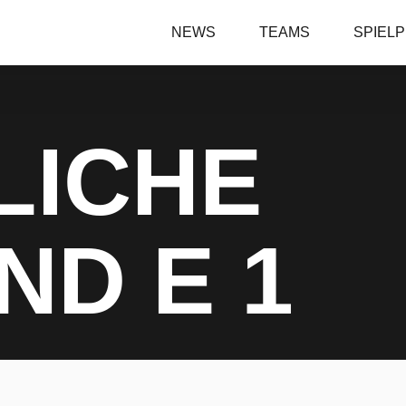
NEWS
TEAMS
SPIEL
LICHE
ND E 1