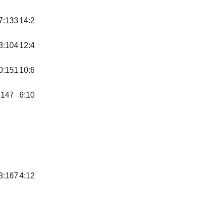
7:133
14:2
8:104
12:4
0:151
10:6
:147
6:10
8:167
4:12