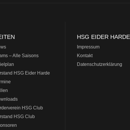
EITEN
HSG EIDER HARDE
ews
Impressum
ams – Alle Saisons
Kontakt
ielplan
Datenschutzerklärung
rstand HSG Eider Harde
rmine
llen
wnloads
rderverein HSG Club
rstand HSG Club
onsoren