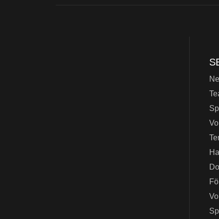
S
N
Te
Sp
Vo
Te
Ha
Do
Fö
Vo
Sp