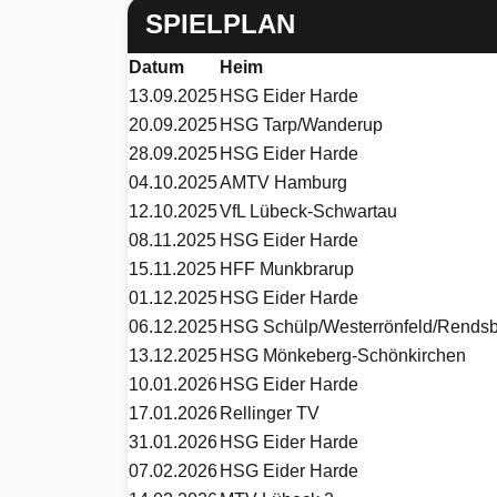
SPIELPLAN
Datum
Heim
13.09.2025
HSG Eider Harde
20.09.2025
HSG Tarp/Wanderup
28.09.2025
HSG Eider Harde
04.10.2025
AMTV Hamburg
12.10.2025
VfL Lübeck-Schwartau
08.11.2025
HSG Eider Harde
15.11.2025
HFF Munkbrarup
01.12.2025
HSG Eider Harde
06.12.2025
HSG Schülp/Westerrönfeld/Rends
13.12.2025
HSG Mönkeberg-Schönkirchen
10.01.2026
HSG Eider Harde
17.01.2026
Rellinger TV
31.01.2026
HSG Eider Harde
07.02.2026
HSG Eider Harde