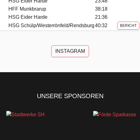
HSG Eider Harde
23:48
HFF Munkbrarup
38:18
HSG Eider Harde
21:36
HSG Schülp/Westerrönfeld/Rendsburg
40:32
BERICHT
INSTAGRAM
UNSERE SPONSOREN