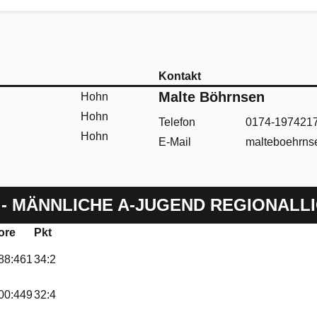
Kontakt
Malte Böhrnsen
Hohn
Hohn
Telefon
0174-197421
Hohn
E-Mail
malteboehrn
- MÄNNLICHE A-JUGEND REGIONALL
ore
Pkt
88:461
34:2
00:449
32:4