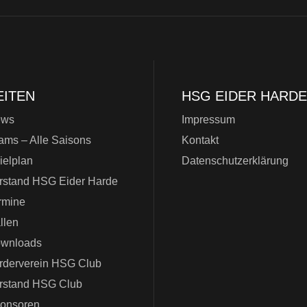
EITEN
HSG EIDER HARDE
ews
Impressum
ams – Alle Saisons
Kontakt
ielplan
Datenschutzerklärung
rstand HSG Eider Harde
rmine
llen
wnloads
rderverein HSG Club
rstand HSG Club
onsoren