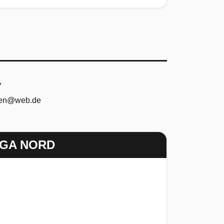
7
sen@web.de
IGA NORD