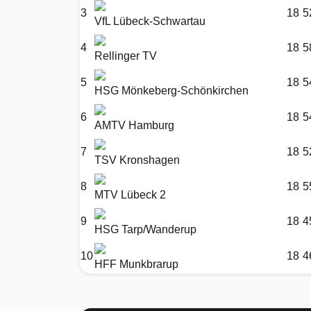
3
18
5
VfL Lübeck-Schwartau
4
18
5
Rellinger TV
5
18
5
HSG Mönkeberg-Schönkirchen
6
18
5
AMTV Hamburg
7
18
5
TSV Kronshagen
8
18
5
MTV Lübeck 2
9
18
4
HSG Tarp/Wanderup
10
18
4
HFF Munkbrarup