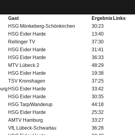
Gast
Ergebnis
Links
HSG Mönkeberg-Schönkirchen
30:23
HSG Eider Harde
13:40
Rellinger TV
37:30
HSG Eider Harde
31:41
HSG Eider Harde
36:33
MTV Lübeck 2
48:29
HSG Eider Harde
19:38
TSV Kronshagen
37:25
burg
HSG Eider Harde
33:42
HSG Eider Harde
30:35
HSG Tarp/Wanderup
44:18
HSG Eider Harde
25:32
AMTV Hamburg
33:27
VfL Lübeck-Schwartau
36:28