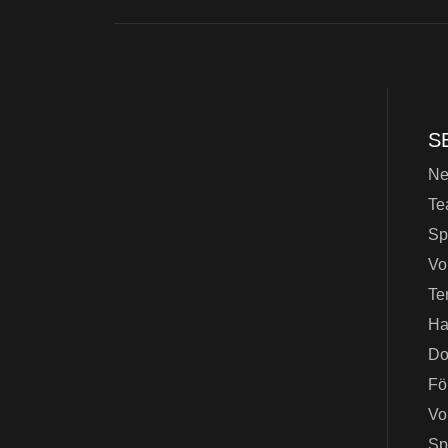
S
N
Te
Sp
Vo
Te
Ha
Do
Fö
Vo
Sp