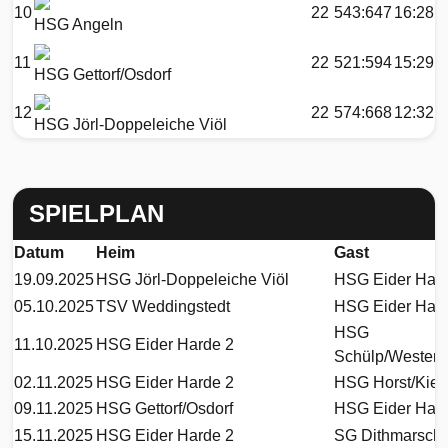
10
22
543:647
16:28
HSG Angeln
11
22
521:594
15:29
HSG Gettorf/Osdorf
12
22
574:668
12:32
HSG Jörl-Doppeleiche Viöl
SPIELPLAN
Datum
Heim
Gast
19.09.2025
HSG Jörl-Doppeleiche Viöl
HSG Eider Hard
05.10.2025
TSV Weddingstedt
HSG Eider Hard
HSG
11.10.2025
HSG Eider Harde 2
Schülp/Westerr
02.11.2025
HSG Eider Harde 2
HSG Horst/Kiebi
09.11.2025
HSG Gettorf/Osdorf
HSG Eider Hard
15.11.2025
HSG Eider Harde 2
SG Dithmarsch