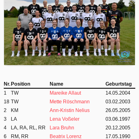
Nr.
Position
Name
Geburtstag
1
TW
Mareike Allaut
14.05.2004
18
TW
Mette Röschmann
03.02.2003
2
KM
Ann-Kristin Nelius
26.05.2005
3
LA
Lena Voßeler
03.06.1997
4
LA, RA, RL, RR
Lara Bruhn
20.12.2005
6
RM, RR
Beatrix Lorenz
17.05.1990