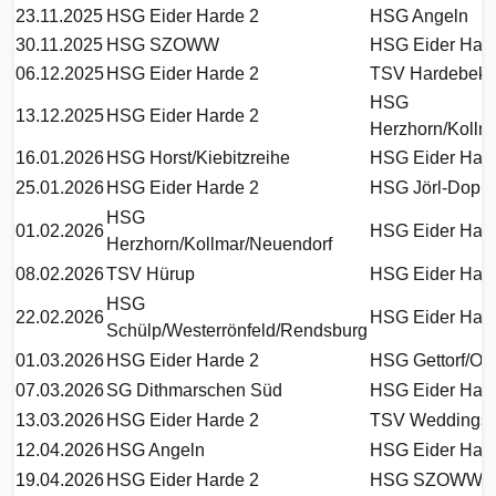
23.11.2025
HSG Eider Harde 2
HSG Angeln
30.11.2025
HSG SZOWW
HSG Eider Hard
06.12.2025
HSG Eider Harde 2
TSV Hardebek
HSG
13.12.2025
HSG Eider Harde 2
Herzhorn/Kollm
16.01.2026
HSG Horst/Kiebitzreihe
HSG Eider Hard
25.01.2026
HSG Eider Harde 2
HSG Jörl-Doppe
HSG
01.02.2026
HSG Eider Hard
Herzhorn/Kollmar/Neuendorf
08.02.2026
TSV Hürup
HSG Eider Hard
HSG
22.02.2026
HSG Eider Hard
Schülp/Westerrönfeld/Rendsburg
01.03.2026
HSG Eider Harde 2
HSG Gettorf/Os
07.03.2026
SG Dithmarschen Süd
HSG Eider Hard
13.03.2026
HSG Eider Harde 2
TSV Weddingst
12.04.2026
HSG Angeln
HSG Eider Hard
19.04.2026
HSG Eider Harde 2
HSG SZOWW