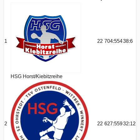
1
22
704:554
38:6
HSG Horst/Kiebitzreihe
2
22
627:559
32:12