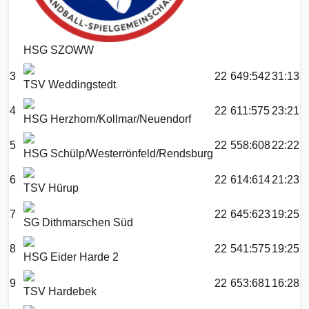
HSG SZOWW
3
22
649:542
31:13
TSV Weddingstedt
4
22
611:575
23:21
HSG Herzhorn/Kollmar/Neuendorf
5
22
558:608
22:22
HSG Schülp/Westerrönfeld/Rendsburg
6
22
614:614
21:23
TSV Hürup
7
22
645:623
19:25
SG Dithmarschen Süd
8
22
541:575
19:25
HSG Eider Harde 2
9
22
653:681
16:28
TSV Hardebek