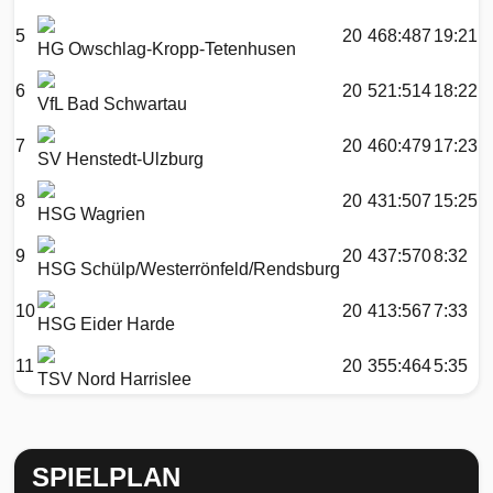
5
20
468:487
19:21
HG Owschlag-Kropp-Tetenhusen
6
20
521:514
18:22
VfL Bad Schwartau
7
20
460:479
17:23
SV Henstedt-Ulzburg
8
20
431:507
15:25
HSG Wagrien
9
20
437:570
8:32
HSG Schülp/Westerrönfeld/Rendsburg
10
20
413:567
7:33
HSG Eider Harde
11
20
355:464
5:35
TSV Nord Harrislee
SPIELPLAN