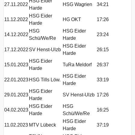
HSG Eider
27.11.2022
HSG Wagrien
34:21
Harde
HSG Eider
11.12.2022
HG OKT
17:26
Harde
HSG
HSG Eider
14.12.2022
23:24
Schü/We/Re
Harde
HSG Eider
17.12.2022
SV Henst-Ulzb
26:15
Harde
HSG Eider
15.01.2023
TuRa Meldorf
26:37
Harde
HSG Eider
22.01.2023
HSG Tills Löw.
33:19
Harde
HSG Eider
29.01.2023
SV Henst-Ulzb
17:26
Harde
HSG Eider
HSG
04.02.2023
16:25
Harde
Schü/We/Re
HSG Eider
11.02.2023
MTV Lübeck
37:19
Harde