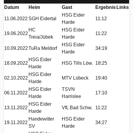
Datum
Heim
Gast
Ergebnis
Links
HSG Eider
11.06.2022
SGH Eidertal
11:12
Harde
HC
HSG Eider
19.06.2022
11:22
Treia/Jübek
Harde
HSG Eider
10.09.2022
TuRa Meldorf
34:19
Harde
HSG Eider
18.09.2022
HSG Tills Löw.
18:25
Harde
HSG Eider
02.10.2022
MTV Lübeck
19:40
Harde
HSG Eider
TSVN
06.11.2022
17:10
Harde
Harrislee
HSG Eider
13.11.2022
VfL Bad Schw.
11:22
Harde
Handewitter
HSG Eider
19.11.2022
34:27
SV
Harde