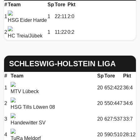
#
Team
Sp
Tore
Pkt
1
1
22:11
2:0
HSG Eider Harde
2
1
11:22
0:2
HC Treia/Jübek
SCHLESWIG-HOLSTEIN LIGA
#
Team
Sp
Tore
Pkt
1
20
652:422
36:4
MTV Lübeck
2
20
550:447
34:6
HSG Tills Löwen 08
3
20
627:537
33:7
Handewitter SV
4
20
590:510
28:12
TuRa Meldorf