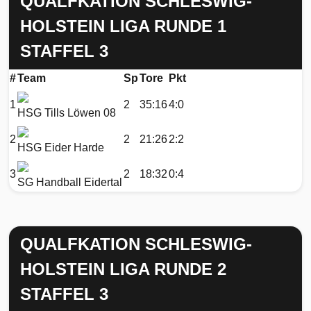
QUALFKATION SCHLESWIG-
HOLSTEIN LIGA RUNDE 1
STAFFEL 3
#
Team
Sp
Tore
Pkt
1
2
35:16
4:0
HSG Tills Löwen 08
2
2
21:26
2:2
HSG Eider Harde
3
2
18:32
0:4
SG Handball Eidertal
QUALFKATION SCHLESWIG-
HOLSTEIN LIGA RUNDE 2
STAFFEL 3