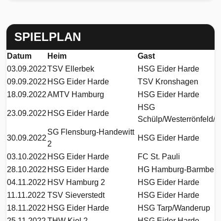
SPIELPLAN
Datum
Heim
Gast
03.09.2022
TSV Ellerbek
HSG Eider Harde
09.09.2022
HSG Eider Harde
TSV Kronshagen
18.09.2022
AMTV Hamburg
HSG Eider Harde
HSG
23.09.2022
HSG Eider Harde
Schülp/Westerrönfeld/
SG Flensburg-Handewitt
30.09.2022
HSG Eider Harde
2
03.10.2022
HSG Eider Harde
FC St. Pauli
28.10.2022
HSG Eider Harde
HG Hamburg-Barmbek
04.11.2022
HSV Hamburg 2
HSG Eider Harde
11.11.2022
TSV Sieverstedt
HSG Eider Harde
18.11.2022
HSG Eider Harde
HSG Tarp/Wanderup
25.11.2022
THW Kiel 2
HSG Eider Harde