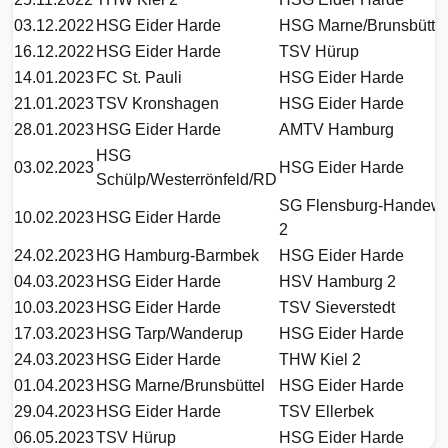
03.12.2022
HSG Eider Harde
HSG Marne/Brunsbüttel
16.12.2022
HSG Eider Harde
TSV Hürup
14.01.2023
FC St. Pauli
HSG Eider Harde
21.01.2023
TSV Kronshagen
HSG Eider Harde
28.01.2023
HSG Eider Harde
AMTV Hamburg
HSG
03.02.2023
HSG Eider Harde
Schülp/Westerrönfeld/RD
SG Flensburg-Handewit
10.02.2023
HSG Eider Harde
2
24.02.2023
HG Hamburg-Barmbek
HSG Eider Harde
04.03.2023
HSG Eider Harde
HSV Hamburg 2
10.03.2023
HSG Eider Harde
TSV Sieverstedt
17.03.2023
HSG Tarp/Wanderup
HSG Eider Harde
24.03.2023
HSG Eider Harde
THW Kiel 2
01.04.2023
HSG Marne/Brunsbüttel
HSG Eider Harde
29.04.2023
HSG Eider Harde
TSV Ellerbek
06.05.2023
TSV Hürup
HSG Eider Harde