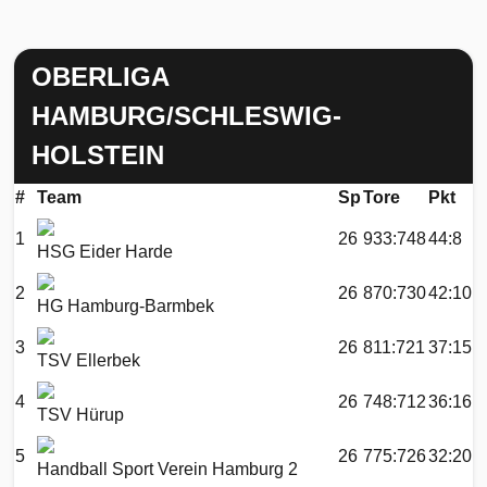
OBERLIGA
HAMBURG/SCHLESWIG-
HOLSTEIN
#
Team
Sp
Tore
Pkt
1
26
933:748
44:8
HSG Eider Harde
2
26
870:730
42:10
HG Hamburg-Barmbek
3
26
811:721
37:15
TSV Ellerbek
4
26
748:712
36:16
TSV Hürup
5
26
775:726
32:20
Handball Sport Verein Hamburg 2