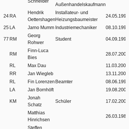
Schneider
Außenhandelskaufmann
Hendrik
Installateur- und
24
RA
24.05.1999
Oettershagen
Heizungsbaumeister
25
LA
Jarno Mumm
Industriemechaniker
08.10.1997
Georg
77
RM
Student
04.09.1997
Rohwer
Finn-Luca
RM
28.07.2004
Bies
RL
Max Dau
11.03.2004
RR
Jan Wiegleb
13.11.2004
RL
Fin Lorenzen
Beamter
08.06.1992
LA
Jan Bornhöft
19.08.2004
Jonah
KM
Schüler
17.02.2004
Schatz
Matthias
26.03.1983
Hinrichsen
Steffen