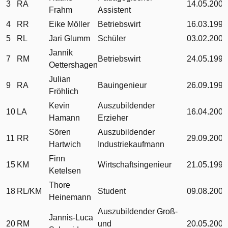
3
RA
14.05.2002
Frahm
Assistent
4
RR
Eike Möller
Betriebswirt
16.03.1990
5
RL
Jari Glumm
Schüler
03.02.2004
Jannik
7
RM
Betriebswirt
24.05.1995
Oettershagen
Julian
9
RA
Bauingenieur
26.09.1998
Fröhlich
Kevin
Auszubildender
10
LA
16.04.2001
Hamann
Erzieher
Sören
Auszubildender
11
RR
29.09.2001
Hartwich
Industriekaufmann
Finn
15
KM
Wirtschaftsingenieur
21.05.1996
Ketelsen
Thore
18
RL/KM
Student
09.08.2003
Heinemann
Auszubildender Groß-
Jannis-Luca
20
RM
und
20.05.2001