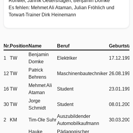
Rohwer, Jannik Oettershagen, Benjamin Domke
Es fehlen: Mehmet Ali Ataman, Julian Fröhlich und
Torwart-Trainer Dirk Heinemann
Nr.
Position
Name
Beruf
Geburtsta
Benjamin
1
TW
Elektriker
17.12.1997
Domke
Patrick
12
TW
Maschinenbautechniker
26.08.1994
Behrens
Mehmet Ali
16
TW
Student
23.01.1996
Ataman
Jorge
30
TW
Student
08.01.2002
Schmidt
Auszubildender
2
KM
Tim-Ole Suhr
30.03.2001
Automobilkaufmann
Hauke
Pädagogischer