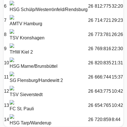
6
26
812:775
32:20
HSG Schülp/Westerrönfeld/Rendsburg
7
26
714:721
29:23
AMTV Hamburg
8
26
773:781
26:26
TSV Kronshagen
9
26
769:816
22:30
THW Kiel 2
10
26
820:835
21:31
HSG Marne/Brunsbüttel
11
26
666:744
15:37
SG Flensburg/Handewitt 2
12
26
643:775
10:42
TSV Sieverstedt
13
26
654:765
10:42
FC St. Pauli
14
26
720:859
8:44
HSG Tarp/Wanderup