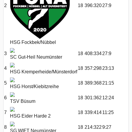
2
18
396:320
27:9
HSG Fockbek/Nübbel
3
18
408:334
27:9
SC Gut-Heil Neumünster
4
18
357:298
23:13
HSG Kremperheide/Münsterdorf
5
18
389:368
21:15
HSG Horst/Kiebitzreihe
6
18
301:362
12:24
TSV Büsum
7
18
339:414
11:25
HSG Eider Harde 2
8
18
214:322
9:27
SG WIFT Neumünster