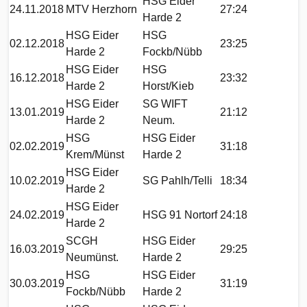
HSG Eider
24.11.2018
MTV Herzhorn
27:24
Harde 2
HSG Eider
HSG
02.12.2018
23:25
Harde 2
Fockb/Nübb
HSG Eider
HSG
16.12.2018
23:32
Harde 2
Horst/Kieb
HSG Eider
SG WIFT
13.01.2019
21:12
Harde 2
Neum.
HSG
HSG Eider
02.02.2019
31:18
Krem/Münst
Harde 2
HSG Eider
10.02.2019
SG Pahlh/Telli
18:34
Harde 2
HSG Eider
24.02.2019
HSG 91 Nortorf
24:18
Harde 2
SCGH
HSG Eider
16.03.2019
29:25
Neumünst.
Harde 2
HSG
HSG Eider
30.03.2019
31:19
Fockb/Nübb
Harde 2