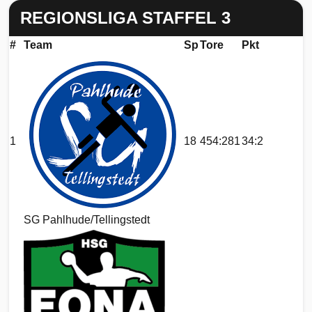
REGIONSLIGA STAFFEL 3
#
Team
Sp
Tore
Pkt
1
18
454:281
34:2
SG Pahlhude/Tellingstedt