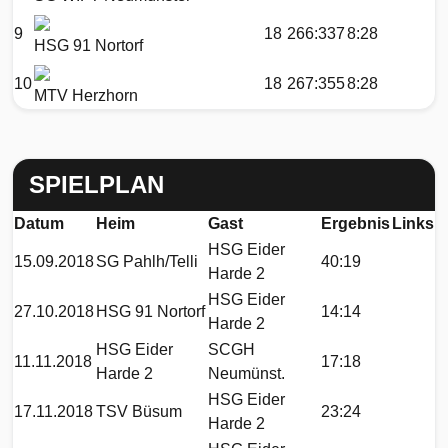
9
18
266:337
8:28
HSG 91 Nortorf
10
18
267:355
8:28
MTV Herzhorn
SPIELPLAN
Datum
Heim
Gast
Ergebnis
Links
HSG Eider
15.09.2018
SG Pahlh/Telli
40:19
Harde 2
HSG Eider
27.10.2018
HSG 91 Nortorf
14:14
Harde 2
HSG Eider
SCGH
11.11.2018
17:18
Harde 2
Neumünst.
HSG Eider
17.11.2018
TSV Büsum
23:24
Harde 2