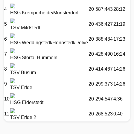
4
20
587:443
28:12
HSG Kremperheide/Münsterdorf
5
20
436:427
21:19
TSV Mildstedt
6
20
388:434
17:23
HSG Weddingstedt/Hennstedt/Delve
7
20
428:490
16:24
HSG Störtal Hummeln
8
20
414:467
14:26
TSV Büsum
9
20
299:373
14:26
TSV Erfde
10
20
294:547
4:36
HSG Eiderstedt
11
20
268:523
0:40
TSV Erfde 2