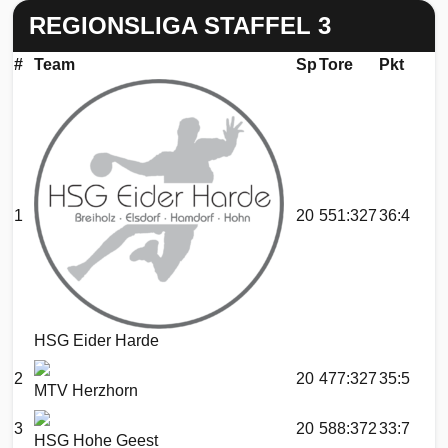
REGIONSLIGA STAFFEL 3
#
Team
Sp
Tore
Pkt
1
20
551:327
36:4
HSG Eider Harde
2
20
477:327
35:5
MTV Herzhorn
3
20
588:372
33:7
HSG Hohe Geest