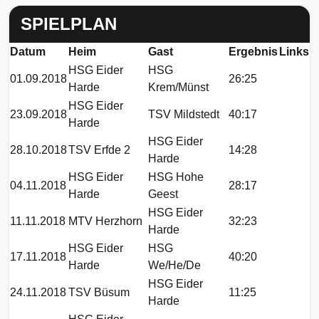
SPIELPLAN
Datum
Heim
Gast
Ergebnis
Links
HSG Eider
HSG
01.09.2018
26:25
Harde
Krem/Münst
HSG Eider
23.09.2018
TSV Mildstedt
40:17
Harde
HSG Eider
28.10.2018
TSV Erfde 2
14:28
Harde
HSG Eider
HSG Hohe
04.11.2018
28:17
Harde
Geest
HSG Eider
11.11.2018
MTV Herzhorn
32:23
Harde
HSG Eider
HSG
17.11.2018
40:20
Harde
We/He/De
HSG Eider
24.11.2018
TSV Büsum
11:25
Harde