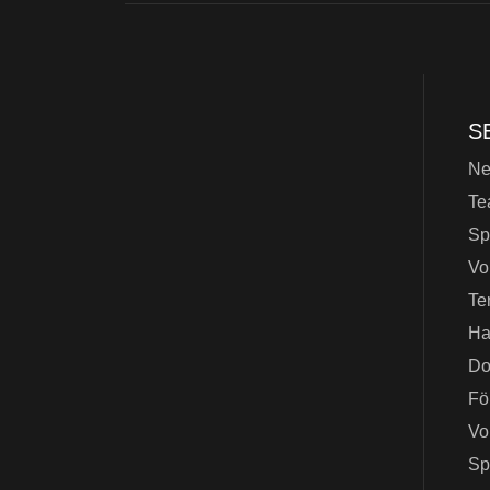
S
N
Te
Sp
Vo
Te
Ha
Do
Fö
Vo
Sp