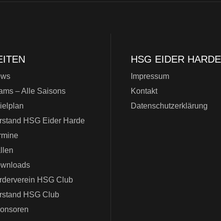
EITEN
HSG EIDER HARDE
ews
Impressum
ams – Alle Saisons
Kontakt
ielplan
Datenschutzerklärung
rstand HSG Eider Harde
rmine
llen
wnloads
rderverein HSG Club
rstand HSG Club
onsoren