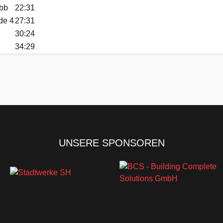
bb
22:31
de 4
27:31
30:24
34:29
UNSERE SPONSOREN