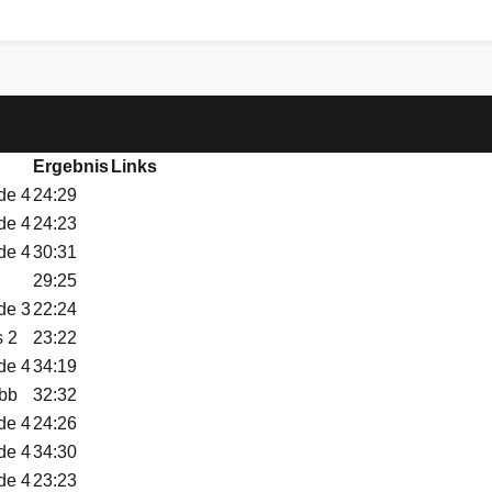
Ergebnis
Links
de 4
24:29
de 4
24:23
de 4
30:31
29:25
de 3
22:24
s 2
23:22
de 4
34:19
bb
32:32
de 4
24:26
de 4
34:30
de 4
23:23