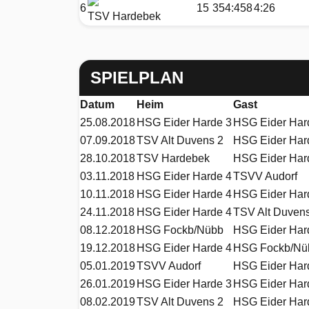
6
15
354:458
4:26
TSV Hardebek
SPIELPLAN
Datum
Heim
Gast
25.08.2018
HSG Eider Harde 3
HSG Eider Har
07.09.2018
TSV Alt Duvens 2
HSG Eider Har
28.10.2018
TSV Hardebek
HSG Eider Har
03.11.2018
HSG Eider Harde 4
TSVV Audorf
10.11.2018
HSG Eider Harde 4
HSG Eider Har
24.11.2018
HSG Eider Harde 4
TSV Alt Duven
08.12.2018
HSG Fockb/Nübb
HSG Eider Har
19.12.2018
HSG Eider Harde 4
HSG Fockb/Nü
05.01.2019
TSVV Audorf
HSG Eider Har
26.01.2019
HSG Eider Harde 3
HSG Eider Har
08.02.2019
TSV Alt Duvens 2
HSG Eider Har