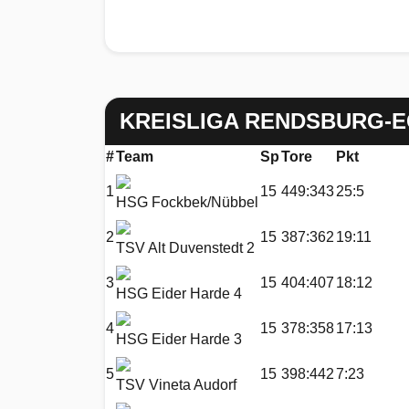
KREISLIGA RENDSBURG-
#
Team
Sp
Tore
Pkt
1
15
449:343
25:5
HSG Fockbek/Nübbel
2
15
387:362
19:11
TSV Alt Duvenstedt 2
3
15
404:407
18:12
HSG Eider Harde 4
4
15
378:358
17:13
HSG Eider Harde 3
5
15
398:442
7:23
TSV Vineta Audorf