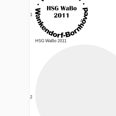
1
HSG WaBo 2011
2