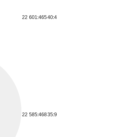
22
601:465
40:4
22
585:468
35:9