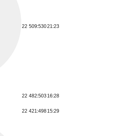
22
509:530
21:23
22
482:503
16:28
22
421:498
15:29