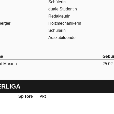
Schülerin
duale Studentin
Redakteurin
berger
Holzmechanikerin
Schülerin
Auszubildende
me
Gebur
id Marxen
25.02
ERLIGA
Sp
Tore
Pkt