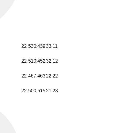
22
530:439
33:11
22
510:452
32:12
22
467:463
22:22
22
500:515
21:23