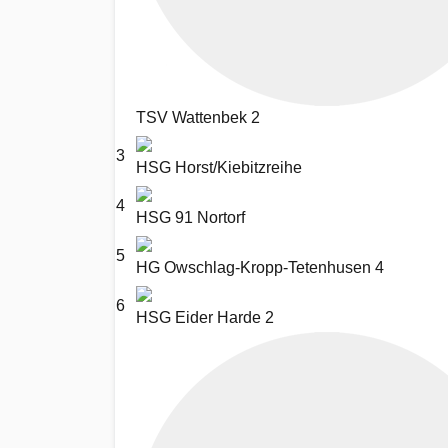
TSV Wattenbek 2
3
HSG Horst/Kiebitzreihe
4
HSG 91 Nortorf
5
HG Owschlag-Kropp-Tetenhusen 4
6
HSG Eider Harde 2