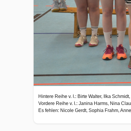
Hintere Reihe v. l.: Birte Walter, Ilka Schm
Vordere Reihe v. l.: Janina Harms, Nina Clau
Es fehlen: Nicole Gerdt, Sophia Frahm, Ann