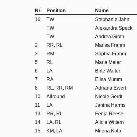
Nr.
Position
Name
16
TW
Stephanie Jahn
TW
Alexandra Speck
TW
Andrea Groth
2
RR, RL
Marisa Frahm
3
RM
Sophia Frahm
5
RL
Maria Meier
6
LA
Birte Walter
7
RA
Elisa Mumm
8
RL, RR, RM
Adriana Ewert
10
Allround
Nicole Gerdt
11
LA
Janina Harms
13
RR, RL
Fenja Reese
14
LA, RL
Alicia Wittern
15
KM, LA
Milena Kolb