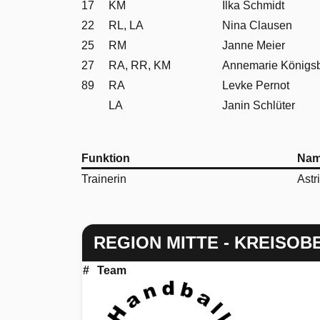
17
KM
Ilka Schmidt
22
RL, LA
Nina Clausen
25
RM
Janne Meier
27
RA, RR, KM
Annemarie Königs
89
RA
Levke Pernot
LA
Janin Schlüter
Funktion
Na
Trainerin
Astr
REGION MITTE - KREISOB
#
Team