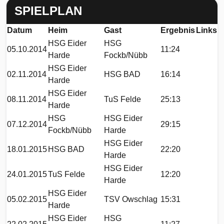
SPIELPLAN
Datum
Heim
Gast
Ergebnis
Links
HSG Eider
HSG
05.10.2014
11:24
Harde
Fockb/Nübb
HSG Eider
02.11.2014
HSG BAD
16:14
Harde
HSG Eider
08.11.2014
TuS Felde
25:13
Harde
HSG
HSG Eider
07.12.2014
29:15
Fockb/Nübb
Harde
HSG Eider
18.01.2015
HSG BAD
22:20
Harde
HSG Eider
24.01.2015
TuS Felde
12:20
Harde
HSG Eider
05.02.2015
TSV Owschlag
15:31
Harde
HSG Eider
HSG