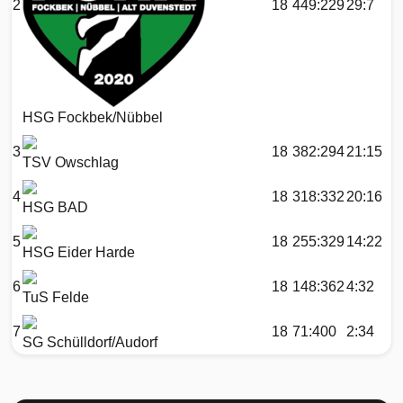
2
18
449:229
29:7
HSG Fockbek/Nübbel
3
18
382:294
21:15
TSV Owschlag
4
18
318:332
20:16
HSG BAD
5
18
255:329
14:22
HSG Eider Harde
6
18
148:362
4:32
TuS Felde
7
18
71:400
2:34
SG Schülldorf/Audorf