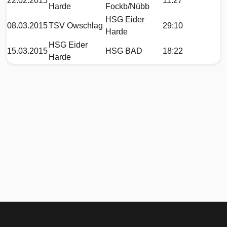
22.02.2015
11:27
Harde
Fockb/Nübb
HSG Eider
08.03.2015
TSV Owschlag
29:10
Harde
HSG Eider
15.03.2015
HSG BAD
18:22
Harde