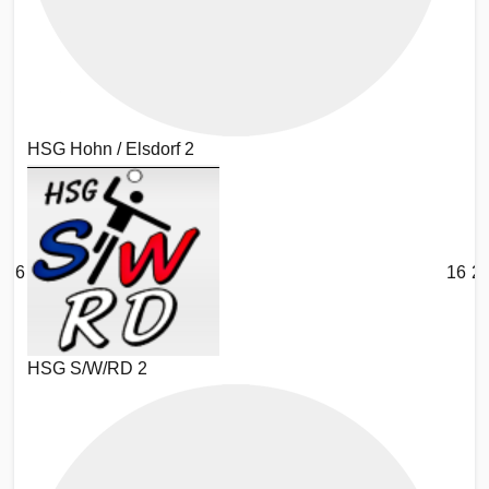
HSG Hohn / Elsdorf 2
6
16
2
HSG S/W/RD 2