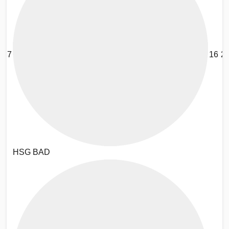
7
16
2
HSG BAD