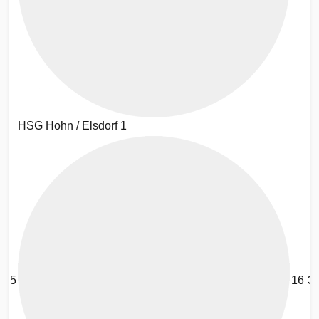
HSG Hohn / Elsdorf 1
5
16
3