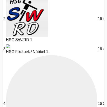
2
16
4
HSG S/W/RD 1
3
16
4
HSG Fockbek / Nübbel 1
4
16
3