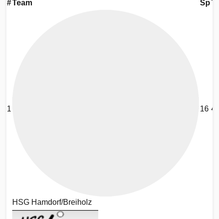
#
Team
Sp
T
1
16
4
HSG Hamdorf/Breiholz