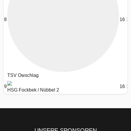
8
16
1
TSV Owschlag
9
16
1
HSG Fockbek / Nübbel 2
UNSERE SPONSOREN