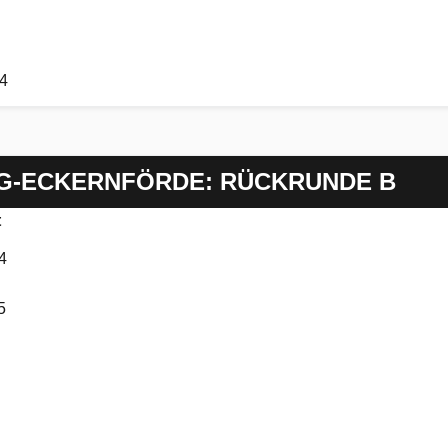
14
G-ECKERNFÖRDE: RÜCKRUNDE B
t
4
5