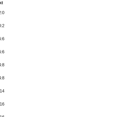
kt
2:0
0:2
6:6
6:6
4:8
4:8
:14
:16