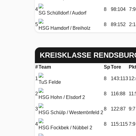
4
8
98:104
7:9
SG Schülldorf / Audorf
5
8
89:152
2:
HSG Hamdorf / Breiholz
KREISKLASSE RENDSBUR
#
Team
Sp
Tore
Pk
1
8
143:113
12:
TuS Felde
2
8
116:88
11:
HSG Hohn / Elsdorf 2
3
8
122:87
9:7
HSG Schülp / Westerrönfeld 2
4
8
115:115
7:9
HSG Fockbek / Nübbel 2