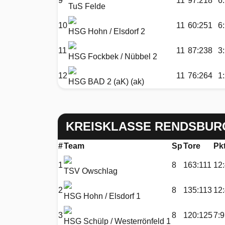
9
11
97:218
6
TuS Felde
10
11
60:251
6
HSG Hohn / Elsdorf 2
11
11
87:238
3
HSG Fockbek / Nübbel 2
12
11
76:264
1
HSG BAD 2 (aK) (ak)
KREISKLASSE RENDSBUR
#
Team
Sp
Tore
Pk
1
8
163:111
12
TSV Owschlag
2
8
135:113
12
HSG Hohn / Elsdorf 1
3
8
120:125
7:9
HSG Schülp / Westerrönfeld 1