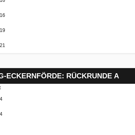
:16
:16
:19
:21
G-ECKERNFÖRDE: RÜCKRUNDE A
t
:4
:4