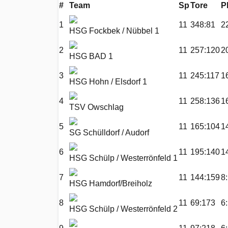
#
Team
Sp
Tore
P
1
11
348:81
2
HSG Fockbek / Nübbel 1
2
11
257:120
2
HSG BAD 1
3
11
245:117
1
HSG Hohn / Elsdorf 1
4
11
258:136
1
TSV Owschlag
5
11
165:104
1
SG Schülldorf / Audorf
6
11
195:140
1
HSG Schülp / Westerrönfeld 1
7
11
144:159
8
HSG Hamdorf/Breiholz
8
11
69:173
6
HSG Schülp / Westerrönfeld 2