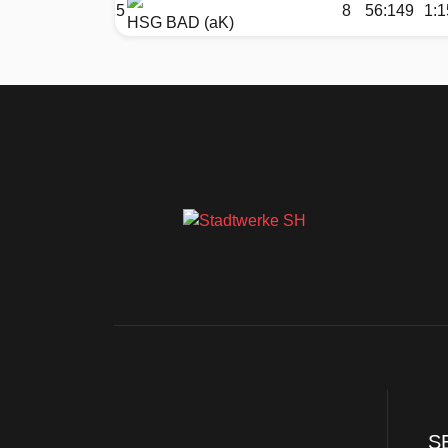
5
8
56:149
1:1
HSG BAD (aK)
S