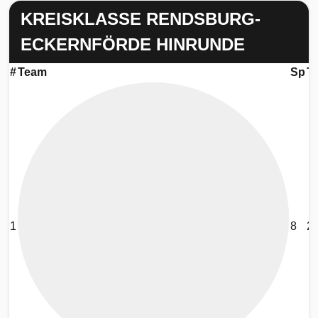
KREISKLASSE RENDSBURG-
ECKERNFÖRDE HINRUNDE
#
Team
Sp
T
1
8
2