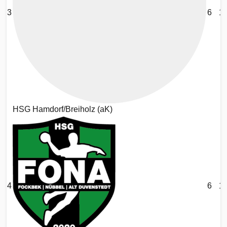
3
6
1
HSG Hamdorf/Breiholz (aK)
4
6
11