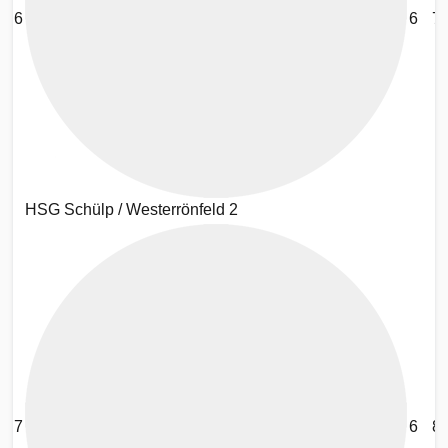
6
6
77
HSG Schülp / Westerrönfeld 2
7
6
8