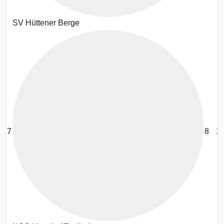
SV Hüttener Berge
7
8
1