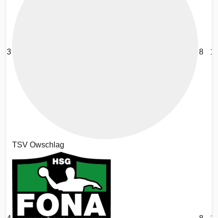
3
8
1
TSV Owschlag