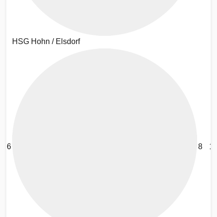
HSG Hohn / Elsdorf
6
8
1