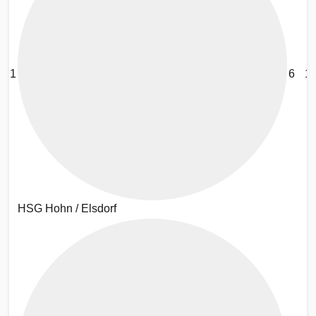
1
6
1
HSG Hohn / Elsdorf