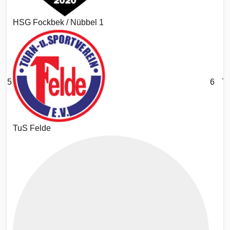
HSG Fockbek / Nübbel 1
5
6
77
TuS Felde