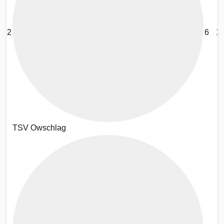
2
6
1
TSV Owschlag