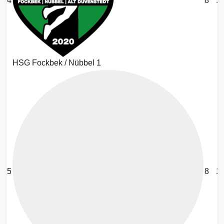
4
8
1
HSG Fockbek / Nübbel 1
5
8
1