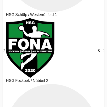
HSG Schülp / Westerrönfeld 1
2
8
1
HSG Fockbek / Nübbel 2