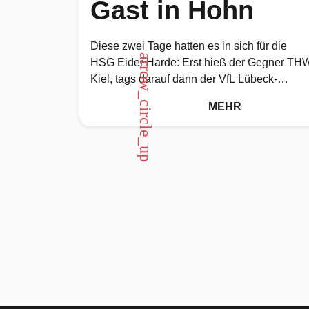
Gast in Hohn
Diese zwei Tage hatten es in sich für die
arrow_circle_up
HSG Eider Harde: Erst hieß der Gegner TH
Kiel, tags darauf dann der VfL Lübeck-
Schwartau. Viel
MEHR