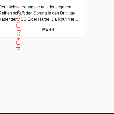
Der nächste Youngster aus den eigenen
arrow_circle_up
Reihen schafft den Sprung in den Drittliga-
Kader der HSG Eider Harde. Da Routinier
Jarno Mumm in der neuen Saison
MEHR