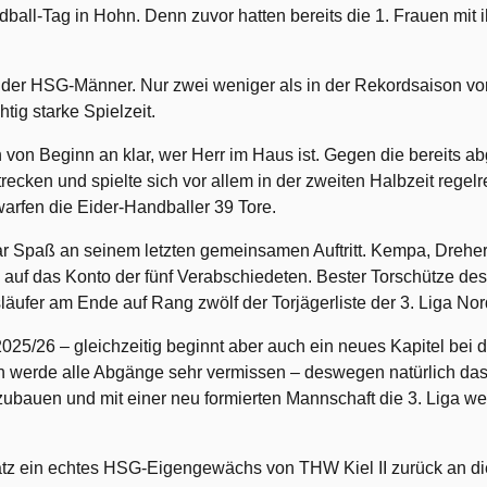
ll-Tag in Hohn. Denn zuvor hatten bereits die 1. Frauen mit i
der HSG-Männer. Nur zwei weniger als in der Rekordsaison vor
tig starke Spielzeit.
von Beginn an klar, wer Herr im Haus ist. Gegen die bereits a
recken und spielte sich vor allem in der zweiten Halbzeit reg
rfen die Eider-Handballer 39 Tore.
bar Spaß an seinem letzten gemeinsamen Auftritt. Kempa, Dreher
n auf das Konto der fünf Verabschiedeten. Bester Torschütze d
läufer am Ende auf Rang zwölf der Torjägerliste der 3. Liga Nor
025/26 – gleichzeitig beginnt aber auch ein neues Kapitel bei de
Ich werde alle Abgänge sehr vermissen – deswegen natürlich das
nzubauen und mit einer neu formierten Mannschaft die 3. Liga we
hatz ein echtes HSG-Eigengewächs von THW Kiel II zurück an 