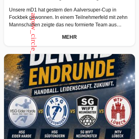
Unsere mD1 hat gestern den Aalversuper-Cup in
arrow_circle_up
Fockbek gewonnen. In einem Teilnehmerfeld mit zehn
Mannschaften zeigte das neu formierte Team aus
Spielern der Jahrgänge 2014
MEHR