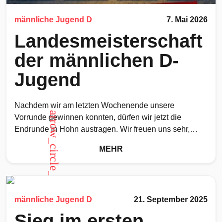
männliche Jugend D
7. Mai 2026
Landesmeisterschaft
der männlichen D-
Jugend
Nachdem wir am letzten Wochenende unsere
arrow_circle_up
Vorrunde gewinnen konnten, dürfen wir jetzt die
Endrunde in Hohn austragen. Wir freuen uns sehr,
Gastgeber für dieses Event
MEHR
männliche Jugend D
21. September 2025
Sieg im ersten