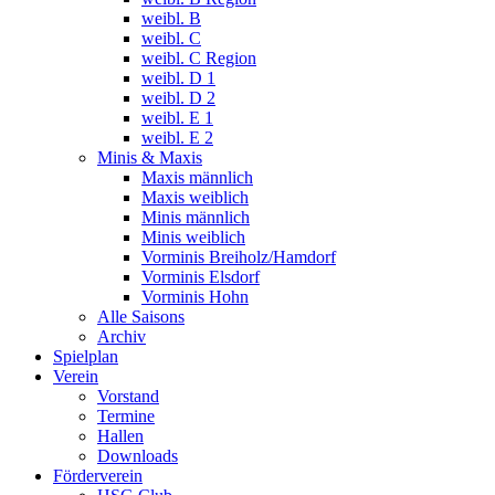
weibl. B
weibl. C
weibl. C Region
weibl. D 1
weibl. D 2
weibl. E 1
weibl. E 2
Minis & Maxis
Maxis männlich
Maxis weiblich
Minis männlich
Minis weiblich
Vorminis Breiholz/Hamdorf
Vorminis Elsdorf
Vorminis Hohn
Alle Saisons
Archiv
Spielplan
Verein
Vorstand
Termine
Hallen
Downloads
Förderverein