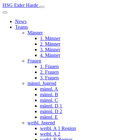
HSG Eider Harde
News
Teams
Männer
1. Männer
2. Männer
3. Männer
4. Männer
Frauen
1. Frauen
2. Frauen
3. Frauen
männl. Jugend
männl. A
männl. B
männl. C
männl. D 1
männl. D 2
männl. E
weibl. Jugend
weibl. A 1 Region
weibl. A 2
weibl. B Region