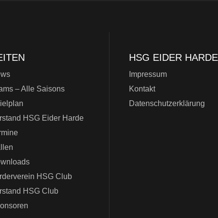
EITEN
HSG EIDER HARDE
ews
Impressum
ams – Alle Saisons
Kontakt
ielplan
Datenschutzerklärung
rstand HSG Eider Harde
rmine
llen
wnloads
rderverein HSG Club
rstand HSG Club
onsoren