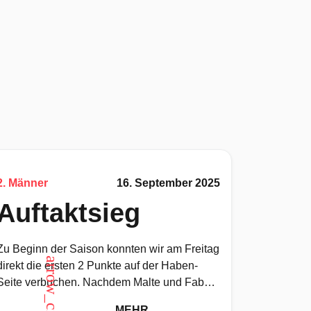
2. Männer
16. September 2025
Auftaktsieg
Zu Beginn der Saison konnten wir am Freitag
arrow_circle_up
direkt die ersten 2 Punkte auf der Haben-
Seite verbuchen. Nachdem Malte und Fabse
uns gut auf das
MEHR