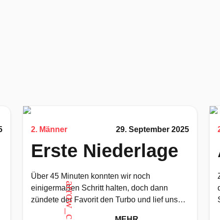
5
2. Männer
29. September 2025
Erste Niederlage
Über 45 Minuten konnten wir noch
arrow_circle_up
einigermaßen Schritt halten, doch dann
zündete der Favorit den Turbo und lief uns
davon. Viele Technische Fehler und einfache
MEHR