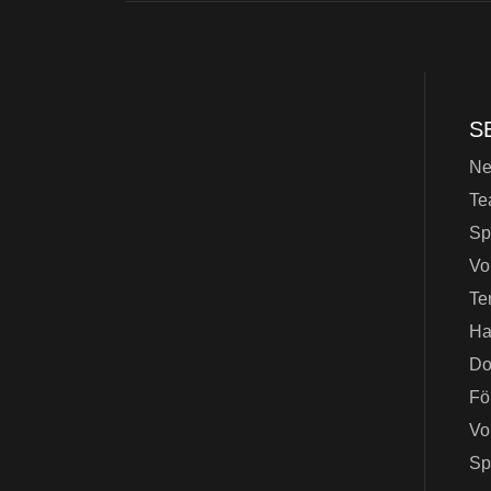
S
N
Te
Sp
Vo
Te
Ha
Do
Fö
Vo
Sp