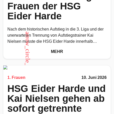
Frauen der HSG
Eider Harde
Nach dem historischen Aufstieg in die 3. Liga und der
arrow_circle_up
unerwarteten Trennung von Aufstiegstrainer Kai
Nielsen musste die HSG Eider Harde innerhalb
kürzester Zeit eine
MEHR
1. Frauen
10. Juni 2026
HSG Eider Harde und
Kai Nielsen gehen ab
sofort getrennte