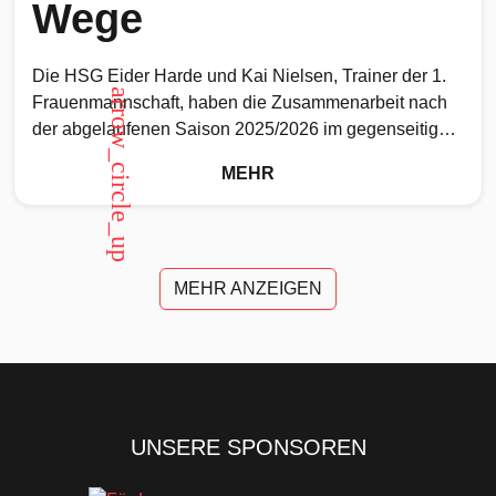
Wege
Die HSG Eider Harde und Kai Nielsen, Trainer der 1.
arrow_circle_up
Frauenmannschaft, haben die Zusammenarbeit nach
der abgelaufenen Saison 2025/2026 im gegenseitigen
Einvernehmen beendet. Mit dem
MEHR
MEHR ANZEIGEN
UNSERE SPONSOREN