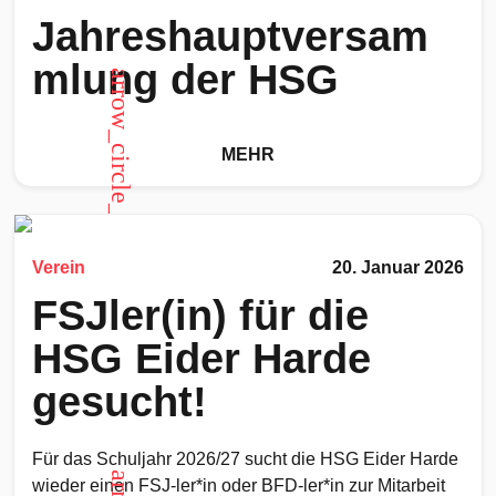
Jahreshauptversam
mlung der HSG
arrow_circle_up
MEHR
Verein
20. Januar 2026
FSJler(in) für die
HSG Eider Harde
gesucht!
Für das Schuljahr 2026/27 sucht die HSG Eider Harde
wieder einen FSJ-ler*in oder BFD-ler*in zur Mitarbeit