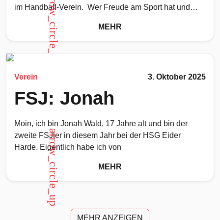
arrow_circle_up
im Handball-Verein. Wer Freude am Sport hat und
gerne
MEHR
Verein
3. Oktober 2025
FSJ: Jonah
Moin, ich bin Jonah Wald, 17 Jahre alt und bin der
arrow_circle_up
zweite FSJler in diesem Jahr bei der HSG Eider
Harde. Eigentlich habe ich von
MEHR
MEHR ANZEIGEN