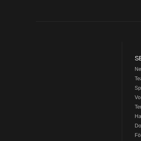
S
N
Te
Sp
Vo
Te
Ha
Do
Fö