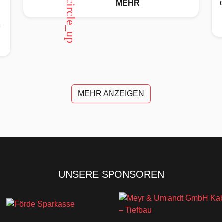
arrow_circle_up
MEHR
n
MEHR ANZEIGEN
UNSERE SPONSOREN