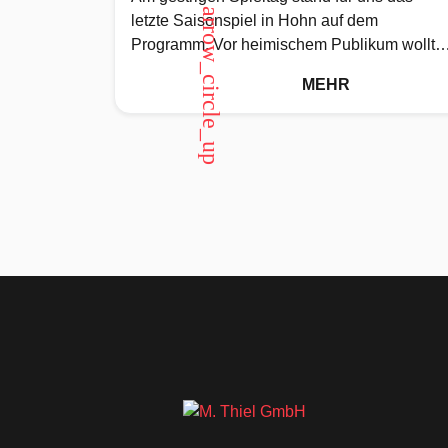
arrow_circle_up
letzte Saisonspiel in Hohn auf dem
Programm. Vor heimischem Publikum wollte
wir noch einmal zeigen, was wir können
MEHR