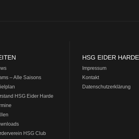
EITEN
HSG EIDER HARDE
ews
Impressum
ams – Alle Saisons
Kontakt
ielplan
Datenschutzerklärung
rstand HSG Eider Harde
rmine
llen
wnloads
rderverein HSG Club