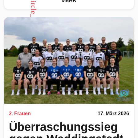
arrow_circle_up
MEHR
2. Frauen
17. März 2026
Überraschungssieg