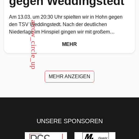
gegen Weddingstedt
Am 13.03. um 20:30 Uhr spielten wir in Hohn gegen
arrow_circle_up
den TSV Weddingstedt. Nach der deutlichen
Niederlage im Hinspiel gingen wir mit großem
Respekt, aber
MEHR
MEHR ANZEIGEN
UNSERE SPONSOREN