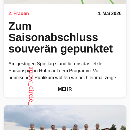
2. Frauen
4. Mai 2026
Zum
Saisonabschluss
souverän gepunktet
Am gestrigen Spieltag stand für uns das letzte
arrow_circle_up
Saisonspiel in Hohn auf dem Programm. Vor
heimischem Publikum wollten wir noch einmal zeigen,
was wir können
MEHR